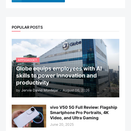
POPULAR POSTS
APPSGADGET.
Globe equips employees with AI
skills to power innovation and
productivity
by
Jervie David Montejar
-
August 06, 2026
vivo V50 5G Full Review: Flagship
Smartphone Pro Portraits, 4K
Video, and Ultra Gaming
June 20, 2025