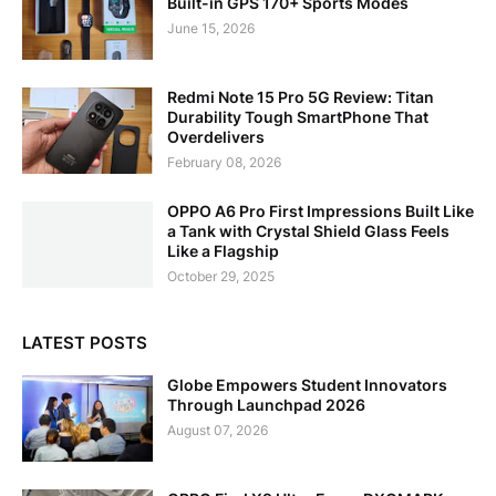
Built-in GPS 170+ Sports Modes
June 15, 2026
Redmi Note 15 Pro 5G Review: Titan
Durability Tough SmartPhone That
Overdelivers
February 08, 2026
OPPO A6 Pro First Impressions Built Like
a Tank with Crystal Shield Glass Feels
Like a Flagship
October 29, 2025
LATEST POSTS
Globe Empowers Student Innovators
Through Launchpad 2026
August 07, 2026