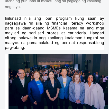
utang ng puhunan at makatulong sa paglago ng kanilang
negosyo.
Inilunsad nila ang loan program kung saan ay
nagsagawa rin sila ng financial literacy workshop
para sa daan-daang MSMEs kasama na ang mga
may-ari ng sari-sari stores at carinderia. Hangad
nitong palawakin ang kanilang kaalaman tungkol sa
maayos na pamamalakad ng pera at responsableng
pag-utang.