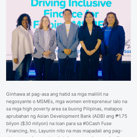
Ginhawa at pag-asa ang hatid sa mga maliliit na
negosyante o MSMEs, mga women entrepreneur lalo na
sa mga high poverty area sa buong Pilipinas, matapos
aprubahan ng Asian Development Bank (ADB) ang ₱1.75
bilyon ($30 milyon) na loan para sa #GCash Fuse
Financing, Inc. Layunin nito na mas mapadali ang pag-