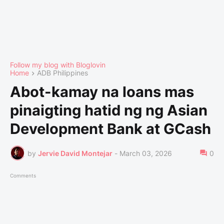
Follow my blog with Bloglovin
Home
ADB Philippines
Abot-kamay na loans mas
pinaigting hatid ng ng Asian
Development Bank at GCash
by
Jervie David Montejar
-
March 03, 2026
0
Comments