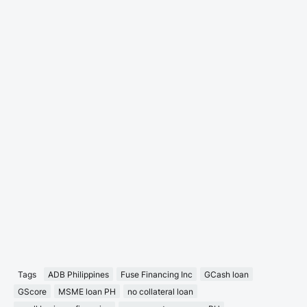
Tags
ADB Philippines
Fuse Financing Inc
GCash loan
GScore
MSME loan PH
no collateral loan