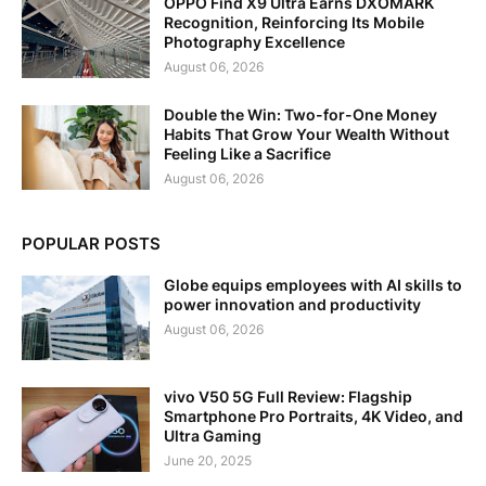
OPPO Find X9 Ultra Earns DXOMARK
Recognition, Reinforcing Its Mobile
Photography Excellence
August 06, 2026
Double the Win: Two-for-One Money
Habits That Grow Your Wealth Without
Feeling Like a Sacrifice
August 06, 2026
POPULAR POSTS
Globe equips employees with AI skills to
power innovation and productivity
August 06, 2026
vivo V50 5G Full Review: Flagship
Smartphone Pro Portraits, 4K Video, and
Ultra Gaming
June 20, 2025