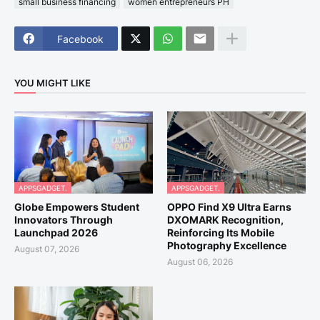
small business financing
women entrepreneurs PH
Facebook
YOU MIGHT LIKE
APPSGADGET.
APPSGADGET.
Globe Empowers Student
OPPO Find X9 Ultra Earns
Innovators Through
DXOMARK Recognition,
Launchpad 2026
Reinforcing Its Mobile
Photography Excellence
August 07, 2026
August 06, 2026